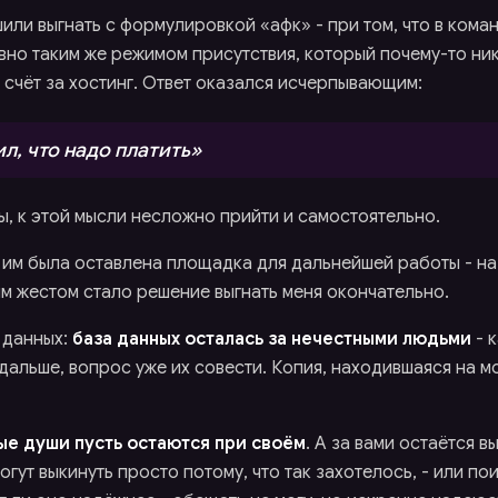
или выгнать с формулировкой «афк» - при том, что в ком
вно таким же режимом присутствия, который почему-то ник
 счёт за хостинг. Ответ оказался исчерпывающим:
ил, что надо платить»
ы, к этой мысли несложно прийти и самостоятельно.
 им была оставлена площадка для дальнейшей работы - н
ым жестом стало решение выгнать меня окончательно.
 данных:
база данных осталась за нечестными людьми
- к
дальше, вопрос уже их совести. Копия, находившаяся на м
ые души пусть остаются при своём
. А за вами остаётся 
могут выкинуть просто потому, что так захотелось, - или по