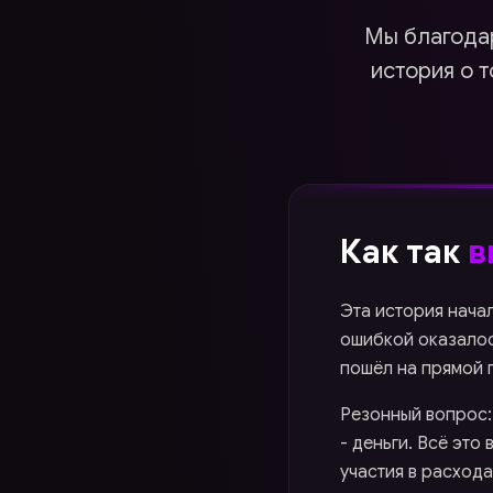
Мы благодар
история о т
Как так
в
Эта история начал
ошибкой оказалос
пошёл на прямой 
Резонный вопрос:
- деньги. Всё это
участия в расхода