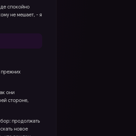
анде спокойно
ому не мешает, - я
а прежних
ак они
оей стороне,
выбор: продолжать
искать новое