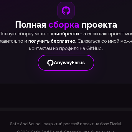
Полная
сборка
проекта
Полную сборку можно
приобрести
- а если ваш проект мн
авится, то и
получить бесплатно
. Связаться со мной мож
контактам из профиля на GitHub.
AnywayFarus
Safe And Sound - закрытый ролевой проект на базе FiveM.