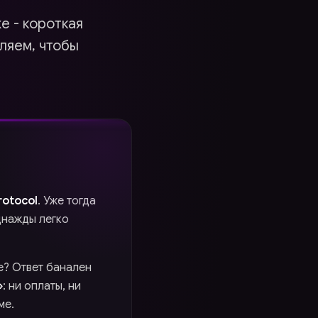
е - короткая
вляем, чтобы
rotocol
. Уже тогда
днажды легко
е? Ответ банален
»
: ни оплаты, ни
ме.