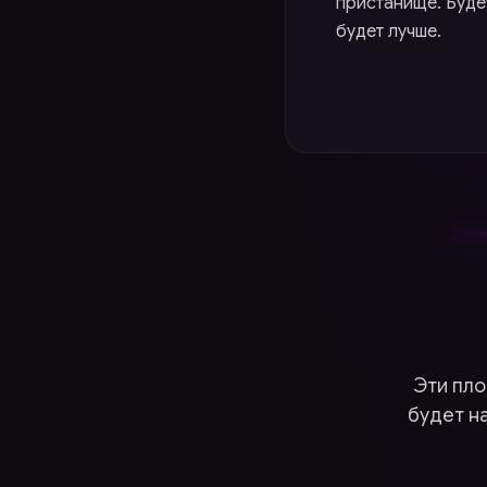
пристанище. Будет
будет лучше.
Эти пло
будет н