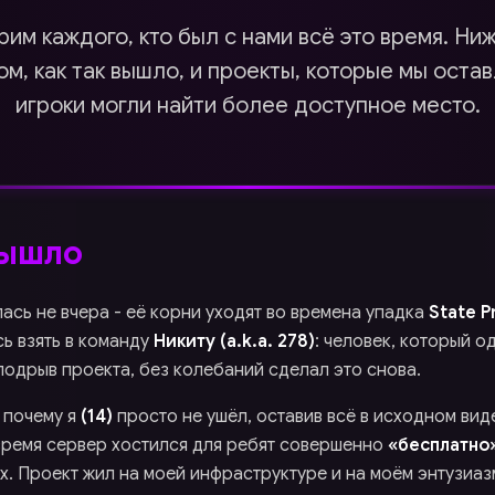
им каждого, кто был с нами всё это время. Ниж
ом, как так вышло, и проекты, которые мы оста
игроки могли найти более доступное место.
ышло
ась не вчера - её корни уходят во времена упадка
State P
ь взять в команду
Никиту (a.k.a. 278)
: человек, который о
подрыв проекта, без колебаний сделал это снова.
 почему я
(14)
просто не ушёл, оставив всё в исходном вид
 время сервер хостился для ребят совершенно
«бесплатно
х. Проект жил на моей инфраструктуре и на моём энтузиаз