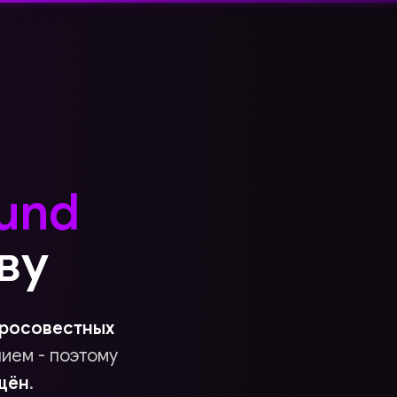
ound
ву
росовестных
нием - поэтому
щён
.