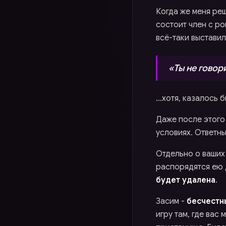
Когда же меня реш
состоит член с ро
всё-таки выставил
«Ты не говор
…хотя, казалось б
Даже после этого
условиях. Ответн
Отдельно о ваших
распорядятся ею 
будет удалена
.
Засим -
бесчестн
игру там, где вас 