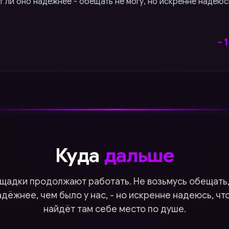
 ли оно надёжнее - обещать не могу, но искренне надеюсь
- 
Куда
дальше
щадки продолжают работать. Не возьмусь обещать,
адёжнее, чем было у нас, - но искренне надеюсь, чт
найдёт там себе место по душе.