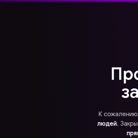
Пр
з
К сожалению,
людей
. Закр
пря