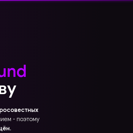
ound
ву
росовестных
нием - поэтому
щён
.