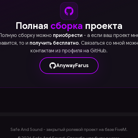
Полная
сборка
проекта
Полную сборку можно
приобрести
- а если ваш проект мн
авится, то и
получить бесплатно
. Связаться со мной мож
контактам из профиля на GitHub.
AnywayFarus
Safe And Sound - закрытый ролевой проект на базе FiveM.