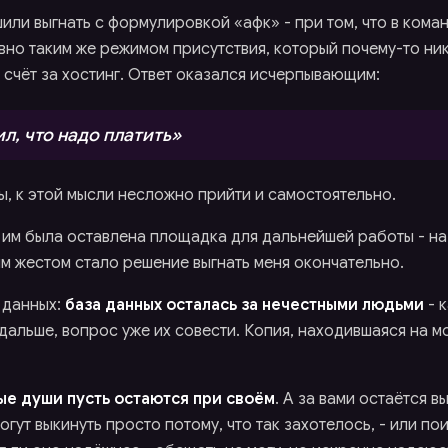
или выгнать с формулировкой «афк» - при том, что в ком
вно таким же режимом присутствия, который почему-то ник
 счёт за хостинг. Ответ оказался исчерпывающим:
ил, что надо платить»
ы, к этой мысли несложно прийти и самостоятельно.
 им была оставлена площадка для дальнейшей работы - н
ым жестом стало решение выгнать меня окончательно.
 данных:
база данных осталась за нечестными людьми
- к
дальше, вопрос уже их совести. Копия, находившаяся на м
ые души пусть остаются при своём
. А за вами остаётся 
могут выкинуть просто потому, что так захотелось, - или по