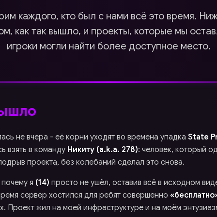
им каждого, кто был с нами всё это время. Ниж
ом, как так вышло, и проекты, которые мы оста
игроки могли найти более доступное место.
ышло
ась не вчера - её корни уходят во времена упадка
State P
ь взять в команду
Никиту (a.k.a. 278)
: человек, который о
подрыв проекта, без колебаний сделал это снова.
 почему я
(14)
просто не ушёл, оставив всё в исходном вид
 время сервер хостился для ребят совершенно
«бесплатно
х. Проект жил на моей инфраструктуре и на моём энтузиаз