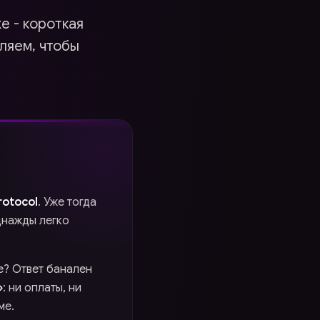
е - короткая
вляем, чтобы
rotocol
. Уже тогда
днажды легко
е? Ответ банален
»
: ни оплаты, ни
ме.