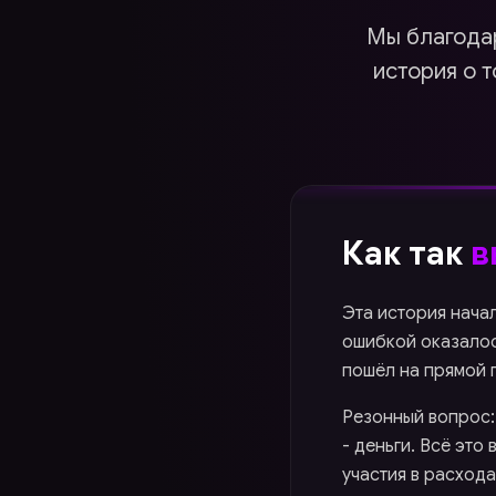
Мы благодар
история о т
Как так
в
Эта история начал
ошибкой оказалос
пошёл на прямой 
Резонный вопрос:
- деньги. Всё это
участия в расхода