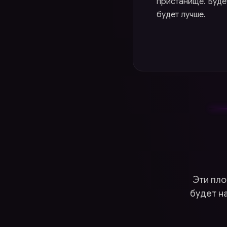
пристанище. Будет
будет лучше.
Эти пло
будет н