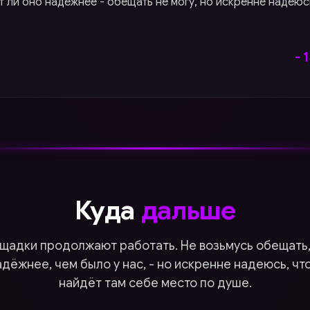
 ли оно надёжнее - обещать не могу, но искренне надеюсь
- 
Куда
дальше
щадки продолжают работать. Не возьмусь обещать,
адёжнее, чем было у нас, - но искренне надеюсь, чт
найдёт там себе место по душе.