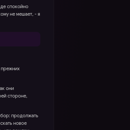
анде спокойно
ому не мешает, - я
а прежних
ак они
оей стороне,
выбор: продолжать
искать новое