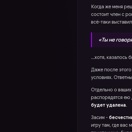
Когда же меня реш
состоит член с ро
всё-таки выставил
«Ты не говор
…хотя, казалось б
Даже после этого
условиях. Ответн
Отдельно о ваших
распорядятся ею 
будет удалена
.
Засим -
бесчестн
игру там, где вас 