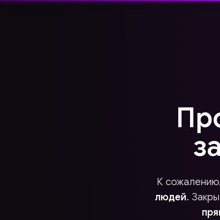
Пр
з
К сожалению,
людей
. Закр
пря